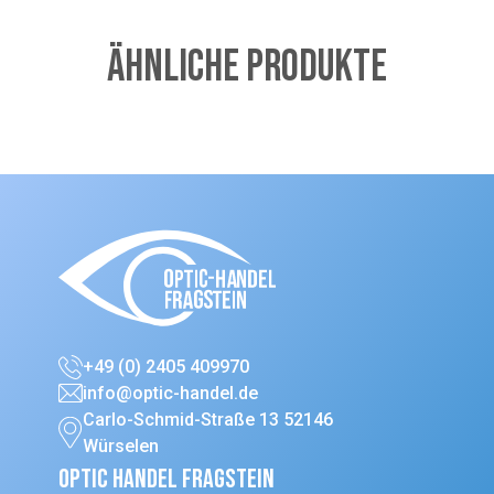
Ähnliche Produkte
+49 (0) 2405 409970
info@optic-handel.de
Carlo-Schmid-Straße 13 52146
Würselen
Optic Handel Fragstein