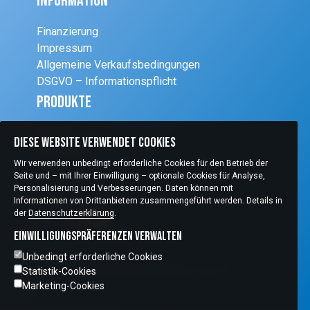
Information
Finanzierung
Impressum
Allgemeine Verkaufsbedingungen
DSGVO – Informationspflicht
Produkte
Schleifsysteme
Diese Website verwendet Cookies
Einrichtung
Wir verwenden unbedingt erforderliche Cookies für den Betrieb der
Diagnostik
Seite und – mit Ihrer Einwilligung – optionale Cookies für Analyse,
Refraktion
Personalisierung und Verbesserungen. Daten können mit
Chirurgie
Informationen von Drittanbietern zusammengeführt werden. Details in
der
Datenschutzerklärung
.
Einwilligungspräferenzen verwalten
Unbedingt erforderliche Cookies
Copyright © 2026 Optic Handel All Rights Reserved
Statistik-Cookies
Marketing-Cookies