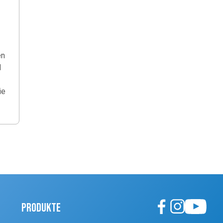
en
d
ie
Produkte