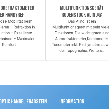
TOREFRAKTOMETER
MULTIFUNKTIONSGERÄT
EK HANDYREF
RODENSTOCK ALINO®
ose Mobilität beim
Das Alino ist ein
ieren – Refraktion in
Multifunktionsgerät mit sehr viel
tuation – Exzellente
Funktionen. Die wichtigsten sin
bnisse – Maximaler
Autorefraktometer,Keratometer,
Komfort
Tonometer inkl. Pachymetrie sow
der Topographie. Weitere…
Optic Handel Fragstein
Information