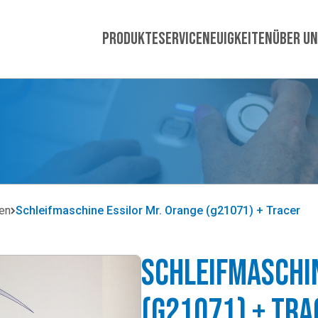
Produkte
Service
Neuigkeiten
Über u
en
Schleifmaschine Essilor Mr. Orange (g21071) + Tracer
Schleifmaschin
(g21071) + Tra