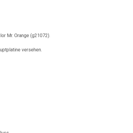
lor Mr. Orange (g21072).
uptplatine versehen.
luss