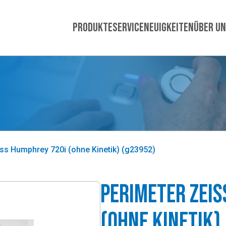
Produkte
Service
Neuigkeiten
Über u
ss Humphrey 720i (ohne Kinetik) (g23952)
Perimeter Zeis
(ohne Kinetik)