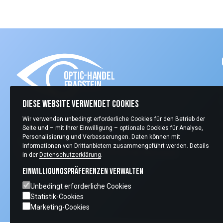
Diese Website verwendet Cookies
Wir verwenden unbedingt erforderliche Cookies für den Betrieb der
+49 (0) 2405 409970
Seite und – mit Ihrer Einwilligung – optionale Cookies für Analyse,
Personalisierung und Verbesserungen. Daten können mit
info@optic-handel.de
Informationen von Drittanbietern zusammengeführt werden. Details
Carlo-Schmid-Straße 13 52146 Würselen
in der
Datenschutzerklärung
.
Einwilligungspräferenzen verwalten
Unbedingt erforderliche Cookies
Statistik-Cookies
Marketing-Cookies