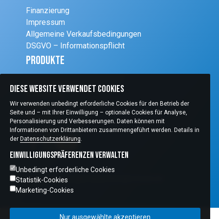
Finanzierung
Impressum
Allgemeine Verkaufsbedingungen
DSGVO – Informationspflicht
Produkte
Schleifsysteme
Diese Website verwendet Cookies
Einrichtung
Wir verwenden unbedingt erforderliche Cookies für den Betrieb der
Diagnostik
Seite und – mit Ihrer Einwilligung – optionale Cookies für Analyse,
Refraktion
Personalisierung und Verbesserungen. Daten können mit
Chirurgie
Informationen von Drittanbietern zusammengeführt werden. Details in
der
Datenschutzerklärung
.
Einwilligungspräferenzen verwalten
Unbedingt erforderliche Cookies
Copyright © 2026 Optic Handel All Rights Reserved
Statistik-Cookies
Marketing-Cookies
Nur ausgewählte akzeptieren