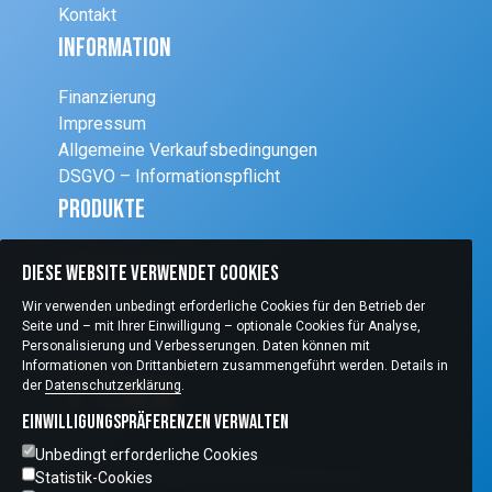
Kontakt
Information
Finanzierung
Impressum
Allgemeine Verkaufsbedingungen
DSGVO – Informationspflicht
Produkte
Schleifsysteme
Diese Website verwendet Cookies
Einrichtung
Wir verwenden unbedingt erforderliche Cookies für den Betrieb der
Diagnostik
Seite und – mit Ihrer Einwilligung – optionale Cookies für Analyse,
Refraktion
Personalisierung und Verbesserungen. Daten können mit
Chirurgie
Informationen von Drittanbietern zusammengeführt werden. Details in
der
Datenschutzerklärung
.
Einwilligungspräferenzen verwalten
Unbedingt erforderliche Cookies
Copyright © 2026 Optic Handel All Rights Reserved
Statistik-Cookies