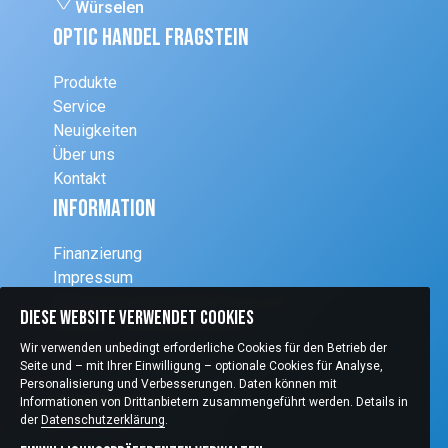
Würselen
Optic Handel Fragstein
Produkte
Service
Neuigkeiten
Über uns
Kontakt
Information
Finanzierung
Impressum
Allgemeine Verkaufsbedingungen
Diese Website verwendet Cookies
DSGVO – Informationspflicht
Produkte
Wir verwenden unbedingt erforderliche Cookies für den Betrieb der
Seite und – mit Ihrer Einwilligung – optionale Cookies für Analyse,
Personalisierung und Verbesserungen. Daten können mit
Schleifsysteme
Informationen von Drittanbietern zusammengeführt werden. Details in
der
Datenschutzerklärung
.
Einrichtung