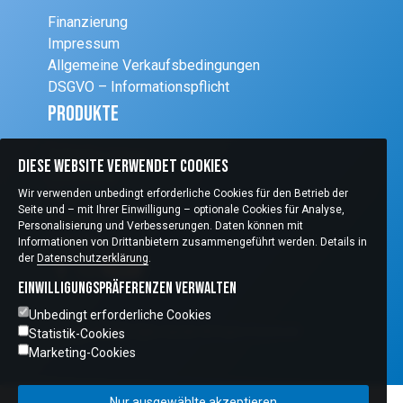
Finanzierung
Impressum
Allgemeine Verkaufsbedingungen
DSGVO – Informationspflicht
Produkte
Schleifsysteme
Diese Website verwendet Cookies
Einrichtung
Wir verwenden unbedingt erforderliche Cookies für den Betrieb der
Diagnostik
Seite und – mit Ihrer Einwilligung – optionale Cookies für Analyse,
Refraktion
Personalisierung und Verbesserungen. Daten können mit
Chirurgie
Informationen von Drittanbietern zusammengeführt werden. Details in
der
Datenschutzerklärung
.
Einwilligungspräferenzen verwalten
Unbedingt erforderliche Cookies
Copyright © 2026 Optic Handel All Rights Reserved
Statistik-Cookies
Marketing-Cookies
Nur ausgewählte akzeptieren