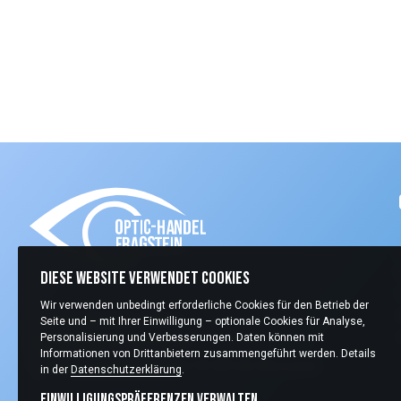
Diese Website verwendet Cookies
Wir verwenden unbedingt erforderliche Cookies für den Betrieb der
+49 (0) 2405 409970
Seite und – mit Ihrer Einwilligung – optionale Cookies für Analyse,
Personalisierung und Verbesserungen. Daten können mit
info@optic-handel.de
Informationen von Drittanbietern zusammengeführt werden. Details
Carlo-Schmid-Straße 13 52146 Würselen
in der
Datenschutzerklärung
.
Einwilligungspräferenzen verwalten